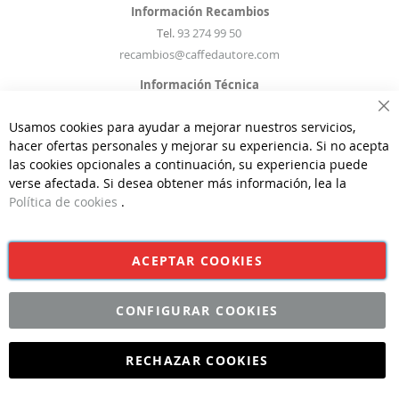
Información Recambios
Tel.
93 274 99 50
recambios@caffedautore.com
Información Técnica
Tel.
93 274 99 50
Ce
Usamos cookies para ayudar a mejorar nuestros servicios,
infostecnicas@caffedautore.com
hacer ofertas personales y mejorar su experiencia. Si no acepta
las cookies opcionales a continuación, su experiencia puede
verse afectada. Si desea obtener más información, lea la
Política de cookies
.
©CAFFÈ D'AUTORE 2026 | Todos los derechos reservados | Diseño
y Desarrollo por
Interdigital
ACEPTAR COOKIES
CONFIGURAR COOKIES
RECHAZAR COOKIES