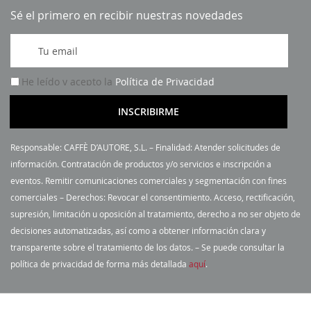
Sé el primero en recibir nuestras novedades
I
n
s
He leído y acepto la
Política de Privacidad
c
r
INSCRIBIRME
í
b
Responsable: CAFFÈ D’AUTORE, S.L. – Finalidad: Atender solicitudes de
a
información. Contratación de productos y/o servicios e inscripción a
s
eventos. Remitir comunicaciones comerciales y segmentación con fines
e
comerciales – Derechos: Revocar el consentimiento. Acceso, rectificación,
a
supresión, limitación u oposición al tratamiento, derecho a no ser objeto de
n
decisiones automatizadas, así como a obtener información clara y
u
transparente sobre el tratamiento de los datos. – Se puede consultar la
e
política de privacidad de forma más detallada
aquí
.
s
t
r