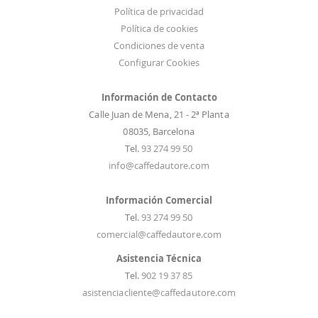
:
Política de privacidad
Política de cookies
Condiciones de venta
Configurar Cookies
Información de Contacto
Calle Juan de Mena, 21 - 2ª Planta
08035, Barcelona
Tel.
93 274 99 50
info@caffedautore.com
Información Comercial
Tel.
93 274 99 50
comercial@caffedautore.com
Asistencia Técnica
Tel.
902 19 37 85
asistenciacliente@caffedautore.com