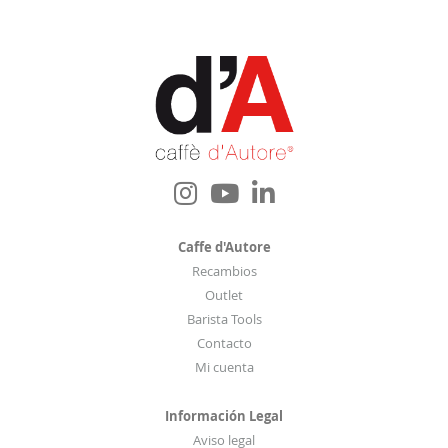
o
b
o
l
e
t
í
n
d
e
Caffe d'Autore
n
Recambios
o
Outlet
t
Barista Tools
i
Contacto
c
Mi cuenta
i
a
Información Legal
s
Aviso legal