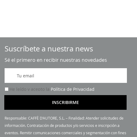
Suscríbete a nuestra news
Sé el primero en recibir nuestras novedades
I
n
s
He leído y acepto la
Política de Privacidad
c
r
INSCRIBIRME
í
b
Responsable: CAFFÈ D’AUTORE, S.L. – Finalidad: Atender solicitudes de
a
información. Contratación de productos y/o servicios e inscripción a
s
eventos. Remitir comunicaciones comerciales y segmentación con fines