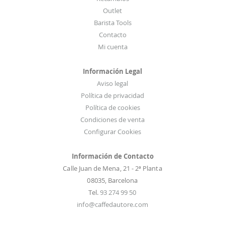
o
Outlet
t
Barista Tools
i
Contacto
c
Mi cuenta
i
a
Información Legal
s
Aviso legal
:
Política de privacidad
Política de cookies
Condiciones de venta
Configurar Cookies
Información de Contacto
Calle Juan de Mena, 21 - 2ª Planta
08035, Barcelona
Tel.
93 274 99 50
info@caffedautore.com