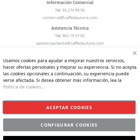
Información Comercial
Tel.
93 274 99 50
comercial@caffedautore.com
Asistencia Técnica
Tel.
902 19 37 85
asistenciacliente@caffedautore.com
Ce
Información Recambios
Usamos cookies para ayudar a mejorar nuestros servicios,
Tel.
93 274 99 50
hacer ofertas personales y mejorar su experiencia. Si no acepta
las cookies opcionales a continuación, su experiencia puede
recambios@caffedautore.com
verse afectada. Si desea obtener más información, lea la
Información Técnica
Política de cookies
.
Tel.
93 274 99 50
infostecnicas@caffedautore.com
ACEPTAR COOKIES
CONFIGURAR COOKIES
©CAFFÈ D'AUTORE 2026 | Todos los derechos reservados | Diseño
y Desarrollo por
Interdigital