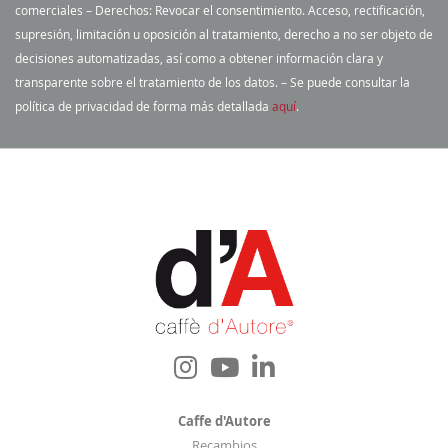
e
comerciales – Derechos: Revocar el consentimiento. Acceso, rectificación,
a
supresión, limitación u oposición al tratamiento, derecho a no ser objeto de
n
decisiones automatizadas, así como a obtener información clara y
u
transparente sobre el tratamiento de los datos. – Se puede consultar la
e
política de privacidad de forma más detallada
aquí
.
s
t
r
o
b
o
l
e
t
í
n
d
e
Caffe d'Autore
n
Recambios