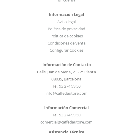
Mi cuenta
i
a
Información Legal
s
Aviso legal
:
Política de privacidad
Política de cookies
Condiciones de venta
Configurar Cookies
Información de Contacto
Calle Juan de Mena, 21 - 2ª Planta
08035, Barcelona
Tel.
93 274 99 50
info@caffedautore.com
Información Comercial
Tel.
93 274 99 50
comercial@caffedautore.com
Asistencia Técnica