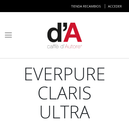
Ir
TIENDA RECAMBIOS
ACCEDER
al
co
EVERPURE
CLARIS
ULTRA