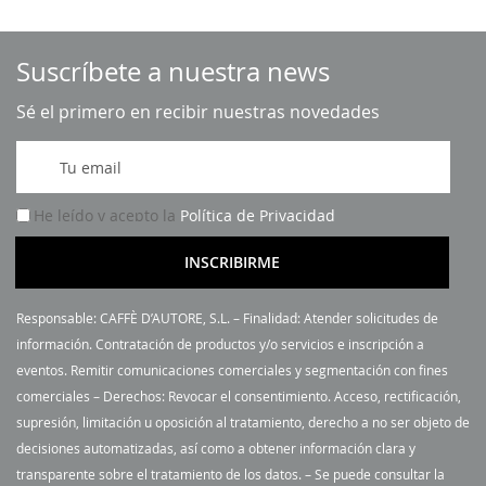
Suscríbete a nuestra news
Sé el primero en recibir nuestras novedades
I
n
s
He leído y acepto la
Política de Privacidad
c
r
INSCRIBIRME
í
b
Responsable: CAFFÈ D’AUTORE, S.L. – Finalidad: Atender solicitudes de
a
información. Contratación de productos y/o servicios e inscripción a
s
eventos. Remitir comunicaciones comerciales y segmentación con fines
e
comerciales – Derechos: Revocar el consentimiento. Acceso, rectificación,
a
supresión, limitación u oposición al tratamiento, derecho a no ser objeto de
n
decisiones automatizadas, así como a obtener información clara y
u
transparente sobre el tratamiento de los datos. – Se puede consultar la