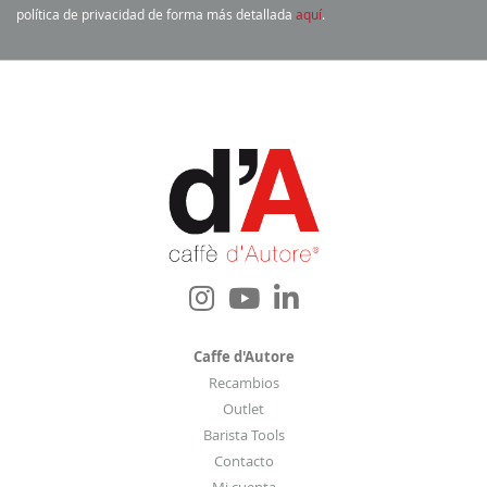
e
política de privacidad de forma más detallada
aquí
.
s
t
r
o
b
o
l
e
t
í
n
d
e
Caffe d'Autore
n
Recambios
o
Outlet
t
Barista Tools
i
Contacto
c