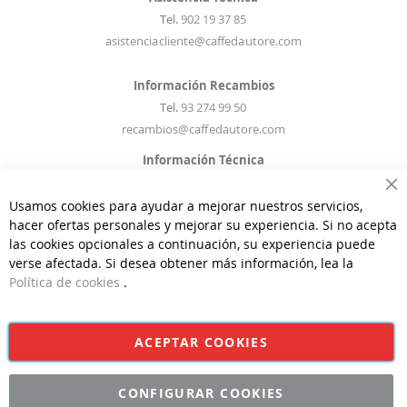
Tel.
902 19 37 85
asistenciacliente@caffedautore.com
Información Recambios
Tel.
93 274 99 50
recambios@caffedautore.com
Información Técnica
Tel.
93 274 99 50
Ce
infostecnicas@caffedautore.com
Usamos cookies para ayudar a mejorar nuestros servicios,
hacer ofertas personales y mejorar su experiencia. Si no acepta
las cookies opcionales a continuación, su experiencia puede
verse afectada. Si desea obtener más información, lea la
Política de cookies
.
©CAFFÈ D'AUTORE 2026 | Todos los derechos reservados | Diseño
y Desarrollo por
Interdigital
ACEPTAR COOKIES
CONFIGURAR COOKIES