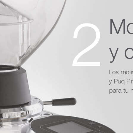
Mo
2
y 
Los moli
y Puq Pr
para tu 