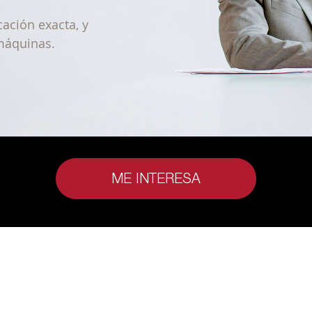
ación exacta, y
 máquinas.
ME INTERESA