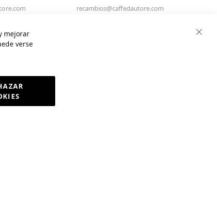
tore.com
recambios@caffedautore.com
Información Técnica
y mejorar
Tel.
93 274 99 50
Cerra
puede verse
affedautore.com
infostecnicas@caffedautore.com
HAZAR
OKIES
or
Interdigital