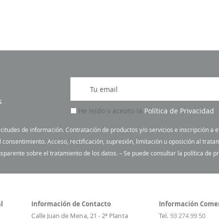
I
n
s
s
He leído y acepto la
Política de Privacidad
c
r
icitudes de información. Contratación de productos y/o servicios e inscripción a
í
onsentimiento. Acceso, rectificación, supresión, limitación u oposición al trata
b
sparente sobre el tratamiento de los datos. – Se puede consultar la política de 
a
s
e
a
l
Información de Contacto
Información Comer
n
Calle Juan de Mena, 21 - 2ª Planta
Tel.
93 274 99 50