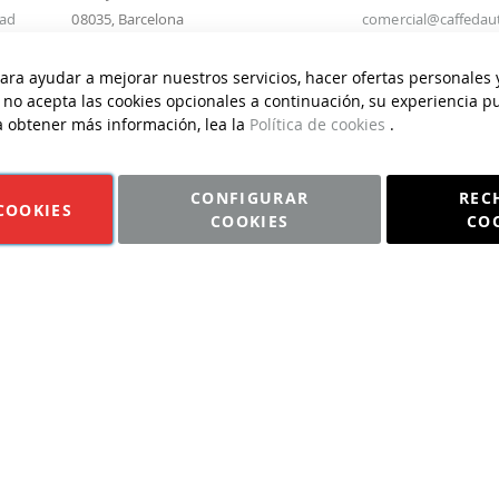
u
dad
08035, Barcelona
comercial@caffedau
e
Tel.
93 274 99 50
Asistencia Técnica
s
nta
info@caffedautore.com
ra ayudar a mejorar nuestros servicios, hacer ofertas personales 
Tel.
902 19 37 85
t
s
i no acepta las cookies opcionales a continuación, su experiencia 
asistenciacliente@c
r
a obtener más información, lea la
Política de cookies
.
o
b
o
CONFIGURAR
REC
COOKIES
COOKIES
CO
l
ORE 2026 | Todos los derechos reservados | Diseño y Desarrollo p
e
t
í
n
d
e
n
o
t
i