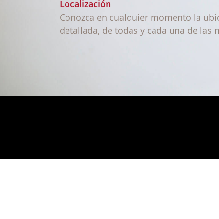
Localización
Conozca en cualquier momento la ubic
detallada, de todas y cada una de las