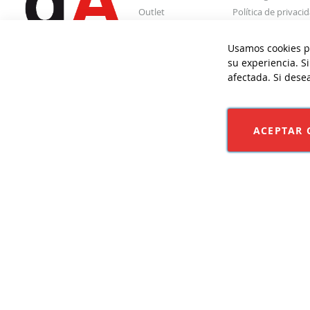
Outlet
Política de privaci
Barista Tools
Política de cookies
Contacto
Condiciones de ve
Usamos cookies pa
Mi cuenta
Configurar Cookie
su experiencia. S
afectada. Si dese
ACEPTAR 
©CAFFÈ D'AUT