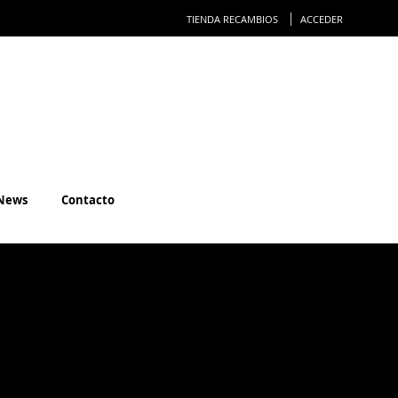
Ir
TIENDA RECAMBIOS
ACCEDER
al
conteni
News
Contacto