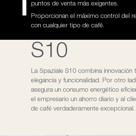
1
puntos de venta más exigentes.
Proporcionan el máximo control del re
con cualquier tipo de café.
S10
La Spaziale S10 combina innovación t
elegancia y funcionalidad. Por otro la
asegura un consumo energético eficie
el empresario un ahorro diario y al cli
de café verdaderamente excepcional.