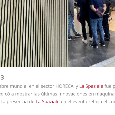
23
mbre mundial en el sector HORECA, y
La Spaziale
fue p
 dedicó a mostrar las últimas innovaciones en máquinas
 La presencia de
La Spaziale
en el evento refleja el c