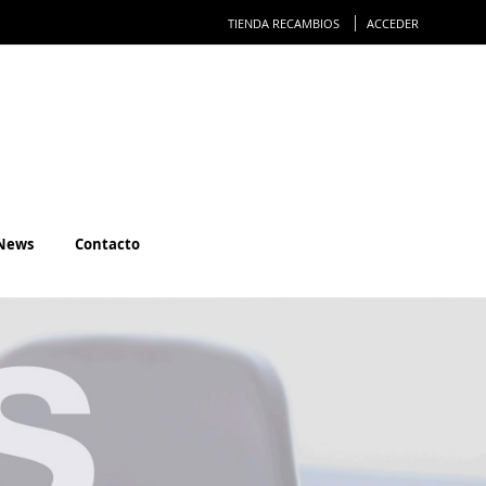
Ir
TIENDA RECAMBIOS
ACCEDER
al
conteni
News
Contacto