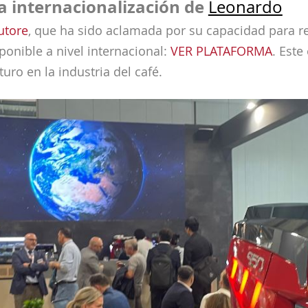
a internacionalización de
Leonardo
utore
, que ha sido aclamada por su capacidad para r
ponible a nivel internacional:
VER PLATAFORMA
. Est
uro en la industria del café.