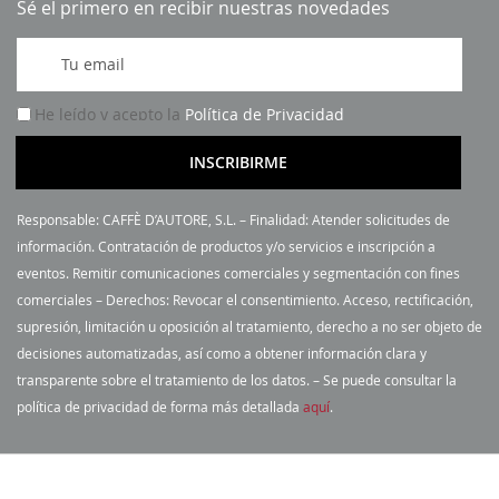
Sé el primero en recibir nuestras novedades
I
n
s
He leído y acepto la
Política de Privacidad
c
r
INSCRIBIRME
í
b
Responsable: CAFFÈ D’AUTORE, S.L. – Finalidad: Atender solicitudes de
a
información. Contratación de productos y/o servicios e inscripción a
s
eventos. Remitir comunicaciones comerciales y segmentación con fines
e
comerciales – Derechos: Revocar el consentimiento. Acceso, rectificación,
a
supresión, limitación u oposición al tratamiento, derecho a no ser objeto de
n
decisiones automatizadas, así como a obtener información clara y
u
transparente sobre el tratamiento de los datos. – Se puede consultar la
e
política de privacidad de forma más detallada
aquí
.
s
t
r