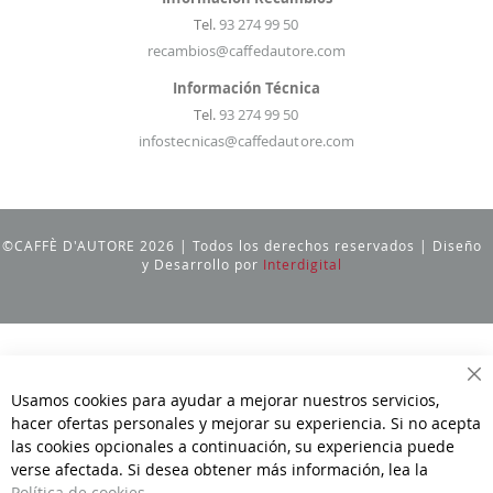
Tel.
93 274 99 50
recambios@caffedautore.com
Información Técnica
Tel.
93 274 99 50
infostecnicas@caffedautore.com
©CAFFÈ D'AUTORE 2026 | Todos los derechos reservados | Diseño
y Desarrollo por
Interdigital
Ce
Usamos cookies para ayudar a mejorar nuestros servicios,
hacer ofertas personales y mejorar su experiencia. Si no acepta
las cookies opcionales a continuación, su experiencia puede
verse afectada. Si desea obtener más información, lea la
Política de cookies
.