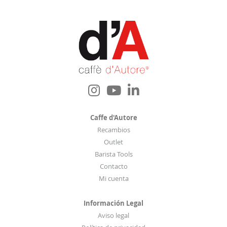
o
b
o
l
e
t
í
n
d
e
Caffe d'Autore
n
Recambios
o
Outlet
t
Barista Tools
i
Contacto
c
Mi cuenta
i
a
Información Legal
s
Aviso legal
: